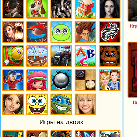
Ролики
Игры
Сабфей
Клаус
Серф
Игры
Игры
Игры
Игры
Игры
Слендермен
Собаки
Страшилки
Стройка
Сумерки
Игр
Игры Тайны
Тактические
Игры
Игры Тарзан
Игры Тату
Игры
Тамагочи
Игры
Игры Торты
Игры
Игры Учим
Игры Пять
Теннис
Тракторы
Английский
Ночей с
Фредди
Игры
Игры
Игры Шары
Игры
Игры Школа
Хоккей
Шарлотта
Шашки
И
Земляничка
Игры Эйви
Спанч Боб
Игры
Ханна
Игры на двоих
черепашки
Монтана
ниндзя
Игры