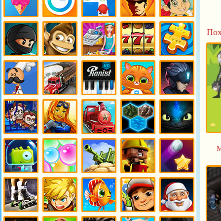
Игры
Игры на
Игры на
Игры
Игры Джейк
Мороженое
Время
Ловкость
Немцы
и Пираты
Пох
Нетландии
Игры
Игры
Игры
Игры
Игры Пазлы
Ниндзя
Обезьянки
Обслуживание
Симулятор
Игрового
Автомата
Игры Папа
Игры
Игры
Игры
Игры
Луи
Перевозка
Пианино
Питомцы
Платформеры
Игры Побег
Игры
Игры
Игры
Игры Как
Подводный
Поезда
Пошаговые
Приручить
М
Мир
Стратегии
Дракона
Игры
Игры
Игры
Игры
Игры
Пришельцы
Пузыри
Пушки
Разрушение
Рикошет
Игры
Ролевые
Игры Рыбки
Игры
Игры Санта