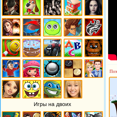
Ролики
Игры
Сабфей
Клаус
Серф
Игры
Игры
Игры
Игры
Игры
Слендермен
Собаки
Страшилки
Стройка
Сумерки
Игры Тайны
Тактические
Игры
Игры Тарзан
Игры Тату
Игры
Тамагочи
Игры
Игры Торты
Игры
Игры Учим
Игры Пять
Теннис
Тракторы
Английский
Ночей с
Фредди
Пох
Игры
Игры
Игры Шары
Игры
Игры Школа
Хоккей
Шарлотта
Шашки
Земляничка
Игры Эйви
Спанч Боб
Игры
Ханна
Игры на двоих
черепашки
Монтана
ниндзя
Игры