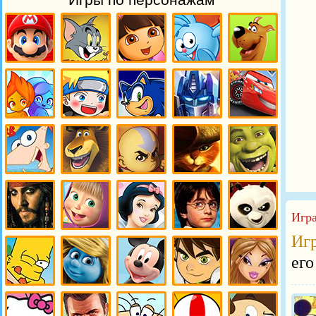
Хейзел
животными
Игры Марио
Игры Том и
Даша
Игры
Игры Скуби
Джерри
Следопыт
Смешарики
Ду
Игры
Игры Огонь
Игры
Игры Соник
Игры
Игры Тачки
и вода
Наруто
Трансформеры
и Оптимус
Прайм
Игры Финис
Игры
Игры
Игры Кот в
Игры Шрек
и Ферб
Мадагаскар
Аватар
сапогах
Игр
Игры
Игры Маша
Игры
Игры Гарри
Игры Кунг-
Иг
Пираты
и медведь
Дисней
Поттер
фу панда
карибского
его
моря
Игры
Игры
Игры
Бен 10 Игры
Игры Братц
Симпсоны
Смурфики
Микки Маус