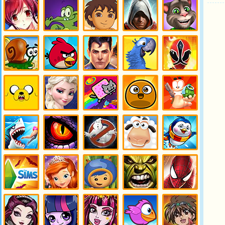
Икс и
с плюсом
Вампиры
Чародейки
Росомаха
Игры Аниме
Игры
Игры Диего
Игры
Игры
Крокодильчик
Ассасин
говорящий
свомпи
кот
Игры
Игры злые
Игры
Игры Рио
Игры
Улитка
птички
Супермен
Рейнджеры
Самураи
Игры Время
Игры
Игры Кошка
Игры Поу
Игры
приключений
Холодное
Нян
Червячки
сердце
Игры Акулы
Игры
Игры
Игры
Игры
Драконы
Призраки
Овечки
Пингвины
Игры Симс
Игры София
Игры
Игры Халк
Игры
Прекрасная
Умизуми
Человек
Паук