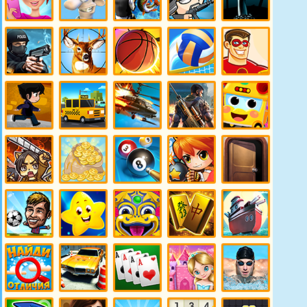
Игры Салон
Игры Как
Игры
Игры
Игры ужасы
Красоты для
достать
рыбалка
солдаты
девочек
соседа
Игры
Игры охота
Игры
Игры
Игры
полиция
баскетбол
волейбол
супергерои
Игры спорт
Игры такси
Игры
Игры
Игры
Вертолеты
Шутеры 3д
Автобусы
Игры Атака
Игры Бизнес
Игры
Игры
Игры Выход
Бильярд
Бомберы
из Комнаты
Игры
Игры для
Игры Зума
Игры
Игры
Головами
детей
Маджонг
Морской
Бой
Игры Найди
Игры
Игры
Игры
Игры