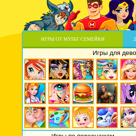
ИГРЫ ОТ МУЛЬТ СЕМЕЙКИ
Игры для дево
Игры Винкс
Игры Школа
Игры
Игры
Игры ба
монстров
одевалки
парикмахерская
для дево
для девочек
для девочек
Игры
Игры
Игры
Игры
Игры по
Уборка
Макияж для
кулинария
приключения
девочек
для девочек
Игры
Игры
Игры
Игры уход
Игры
Игры по персонажам
поцелуи
раскраски
малышка
за
принцес