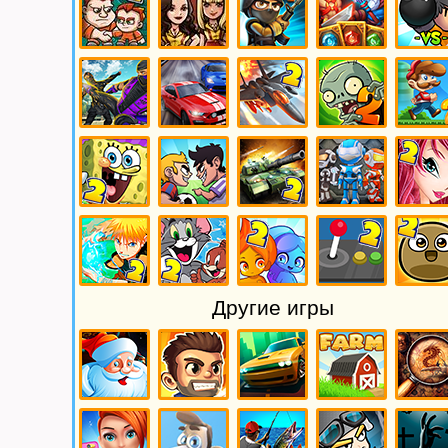
Игра на
Игры на
Игры
Игры на
Игры на
двоих для
двоих для
стрелялки на
двоих
двоих
мальчиков
девочек от
двоих от
бродилки от
бомберы 
от Мульт
Мульт
Мульт
Мульт
Мульт
семейки
семейки
семейки
семейки
семейки
Игры на
Игры гонки
Игры
Игры зомби
Игры Ма
двоих драки
на двоих от
леталки на
на двоих от
на двоих 
от Мульт
Мульт
двоих от
Мульт
Мульт
семейки
семейки
Мульт
семейки
семейки
семейки
Игры Спанч
Игры
Игры
Игры на
Игры Вин
Боб на
футбол на
танчики на
троих от
на двоих 
двоих от
двоих от
двоих от
Мульт
Мульт
Мульт
Мульт
Мульт
семейки
семейки
семейки
семейки
семейки
Игры
Игры Том и
Игры Огонь
Игры
Игры По
Другие игры
Наруто на
Джерри на
и Вода на
Аркады на
на двоих 
двоих от
двоих от
двоих от
двоих от
Мульт
Мульт
Мульт
Мульт
Мульт
семейки
семейки
семейки
семейки
семейки
Игры
Игры
Игры
Игры Ферма
Игры По
Новый год
Классные
Форсаж
предмето