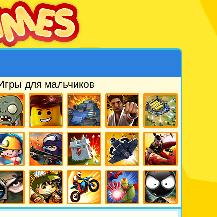
Игры для мальчиков
ры Зомби
Игры Лего
Игры Танки
Игры Драки
Игры
стратегии
Игры
Игры Контр
Игры
Игры
Игры
айнкрафт
Страйк
Защита
Леталки
Паркур
Замка
Игры
Игры
Игры
Игры
Игры
Снайпер
Армия
Мотоциклы
Мстители
Стикмен