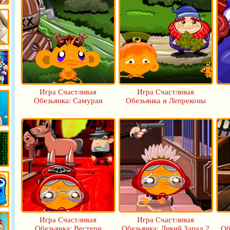
е
Игра Счастливая
Игра Счастливая
Обезьянка: Самураи
Обезьянка и Лепреконы
к
Игра Счастливая
Игра Счастливая
Обезьянка: Вестерн
Обезьянка: Дикий Запад 2
Об