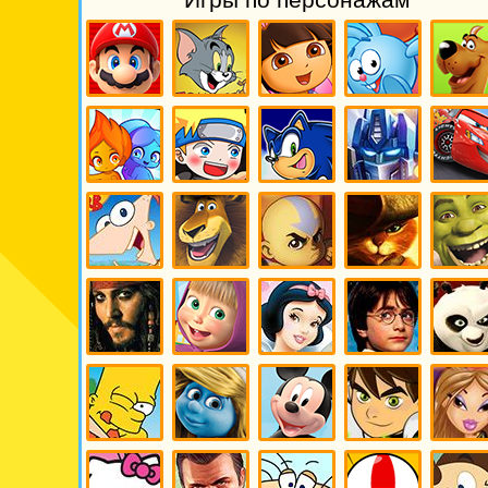
Хейзел
животными
Игры Марио
Игры Том и
Даша
Игры
Игры Ск
Джерри
Следопыт
Смешарики
Ду
Игры
Игры Огонь
Игры
Игры Соник
Игры
Игры Тач
и вода
Наруто
Трансформеры
и Оптимус
Прайм
Игры Финис
Игры
Игры
Игры Кот в
Игры Шр
и Ферб
Мадагаскар
Аватар
сапогах
Игры
Игры Маша
Игры
Игры Гарри
Игры Кун
Пираты
и медведь
Дисней
Поттер
фу панда
карибского
моря
Игры
Игры
Игры
Бен 10 Игры
Игры Бра
Симпсоны
Смурфики
Микки Маус