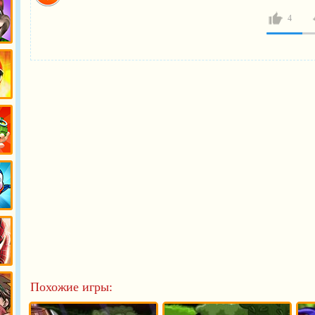
и
4
й
ры
ы
Похожие игры: