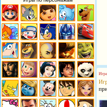
Хейзел
животными
Игры Марио
Игры Том и
Даша
Игры
Игры Скуби
Джерри
Следопыт
Смешарики
Ду
Игры
Игры Огонь
Игры
Игры Соник
Игры
Игры Тачки
и вода
Наруто
Трансформеры
и Оптимус
Прайм
Игры Финис
Игры
Игры
Игры Кот в
Игры Шрек
и Ферб
Мадагаскар
Аватар
сапогах
Игр
Игры
Игры Маша
Игры
Игры Гарри
Игры Кунг-
Иг
Пираты
и медведь
Дисней
Поттер
фу панда
карибского
пр
моря
Игры
Игры
Игры
Бен 10 Игры
Игры Братц
Симпсоны
Смурфики
Микки Маус