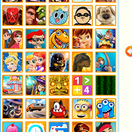
Игры Эвер
Игры
Игры
Игры
Игры
Афтер Хай
Девушки
Монстр Хай
Флэппи Берд
Бакуган
Эквестрии
13 желаний
Игры
Игры
Игры
Игры
Игры
Бионикл
Варкрафт
Гамбол
Гангам
Говорящие
Стайл
Игры
Игра Гуппи
Игры
Игры Динь-
Игры
Гравити
и Пузырики
Динозавры
Динь
Защита
Фолз
Игры
Игра
Игры Лего
Игры
Игры Лук
Золушка
Зоомагазин
Ниндзя
Лошади
Игры
Игры Магия
Игры Майя
Игры
Игры
Магазин
Математика
Матрица
Игры
Игры
Игры
Игры
Игры
Мафия
Машины
Миксели
Миньоны
Монстры