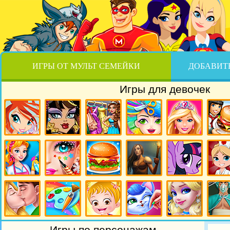
ИГРЫ ОТ МУЛЬТ СЕМЕЙКИ
ДОБАВИТЬ
Игры для девочек
Игры Винкс
Игры Школа
Игры
Игры
Игры барби
Игр
монстров
одевалки
парикмахерская
для девочек
Готовим
для девочек
для девочек
для дев
Игры
Игры
Игры
Игры
Игры пони
Игр
Уборка
Макияж для
кулинария
приключения
больн
девочек
для девочек
Игры
Игры
Игры
Игры уход
Игры
Игр
Игры по персонажам
поцелуи
раскраски
малышка
за
принцессы
Опера