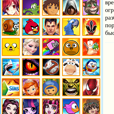
вре
Икс и
с плюсом
Вампиры
Чародейки
Росомаха
ог
ра
Игры Аниме
Игры
Игры Диего
Игры
Игры
Крокодильчик
Ассасин
говорящий
пор
свомпи
кот
быс
Игры
Игры злые
Игры
Игры Рио
Игры
Улитка
птички
Супермен
Рейнджеры
Самураи
Игры Время
Игры
Игры Кошка
Игры Поу
Игры
приключений
Холодное
Нян
Червячки
сердце
Игры Акулы
Игры
Игры
Игры
Игры
Драконы
Призраки
Овечки
Пингвины
Игры Симс
Игры София
Игры
Игры Халк
Игры
Прекрасная
Умизуми
Человек
Паук