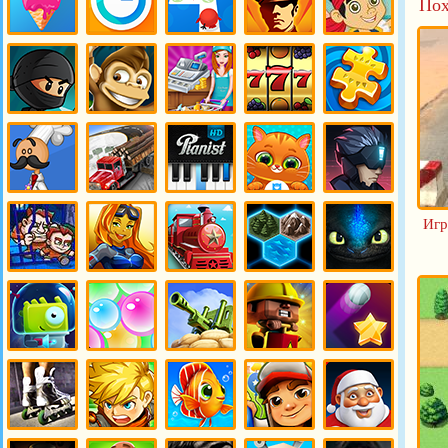
Пох
Игры
Игры на
Игры на
Игры
Игры Джейк
Мороженое
Время
Ловкость
Немцы
и Пираты
Нетландии
Игры
Игры
Игры
Игры
Игры Пазлы
Ниндзя
Обезьянки
Обслуживание
Симулятор
Игрового
Автомата
Игры Папа
Игры
Игры
Игры
Игры
Луи
Перевозка
Пианино
Питомцы
Платформеры
Игр
Игры Побег
Игры
Игры
Игры
Игры Как
Подводный
Поезда
Пошаговые
Приручить
Мир
Стратегии
Дракона
Игры
Игры
Игры
Игры
Игры
Пришельцы
Пузыри
Пушки
Разрушение
Рикошет
Игры
Ролевые
Игры Рыбки
Игры
Игры Санта