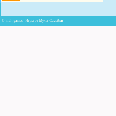
Игры
Ловушки
© mult.games | Игры от Мульт Семейки