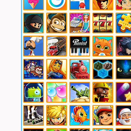
Игры
Игры на
Игры на
Игры
Игры Дж
Мороженое
Время
Ловкость
Немцы
и Пираты
Нетланди
Игры
Игры
Игры
Игры
Игры Па
Ниндзя
Обезьянки
Обслуживание
Симулятор
Игрового
Автомата
Игры Папа
Игры
Игры
Игры
Игры
Луи
Перевозка
Пианино
Питомцы
Платфор
Игры Побег
Игры
Игры
Игры
Игры Как
Подводный
Поезда
Пошаговые
Приручит
Мир
Стратегии
Дракона
Игры
Игры
Игры
Игры
Игры
Пришельцы
Пузыри
Пушки
Разрушение
Рикошет
Игры
Ролевые
Игры Рыбки
Игры
Игры Сан