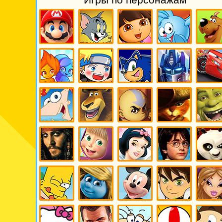
Хейзел
животными
Игры Марио
Игры Том и
Даша
Игры
Игры Ск
Джерри
Следопыт
Смешарики
Ду
Игры
Игры Огонь
Игры
Игры Соник
Игры
Игры Тач
и вода
Наруто
Трансформеры
и Оптимус
Прайм
Игры Финис
Игры
Игры
Игры Кот в
Игры Шр
и Ферб
Мадагаскар
Аватар
сапогах
Игры
Игры Маша
Игры
Игры Гарри
Игры Кун
Пираты
и медведь
Дисней
Поттер
фу панда
карибского
моря
Игры
Игры
Игры
Бен 10 Игры
Игры Бра
Симпсоны
Смурфики
Микки Маус