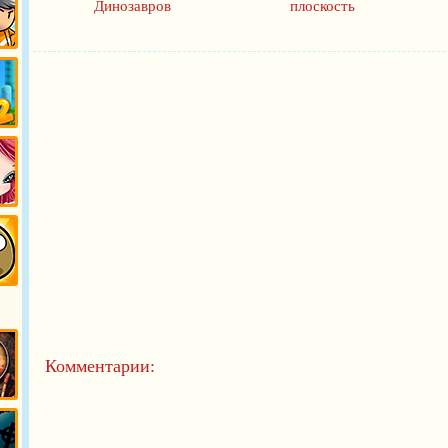
Динозавров
плоскость
от
рио
от
кс
от
у
от
Комментарии:
иск
в