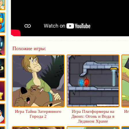
ейк
и
злы
Похожие игры:
меры
ь
Игра Тайна Затерянного
Игра Платформеры на
Иг
Города 2
Двоих: Огонь и Вода в
Ледяном Храме
та