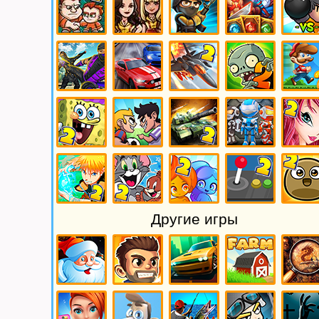
Игра на
Игры на
Игры
Игры на
Игры на
двоих для
двоих для
стрелялки на
двоих
двоих
мальчиков
девочек от
двоих от
бродилки от
бомберы 
от Мульт
Мульт
Мульт
Мульт
Мульт
семейки
семейки
семейки
семейки
семейки
Игры на
Игры гонки
Игры
Игры зомби
Игры Ма
двоих драки
на двоих от
леталки на
на двоих от
на двоих 
от Мульт
Мульт
двоих от
Мульт
Мульт
семейки
семейки
Мульт
семейки
семейки
семейки
Игры Спанч
Игры
Игры
Игры на
Игры Вин
Боб на
футбол на
танчики на
троих от
на двоих 
двоих от
двоих от
двоих от
Мульт
Мульт
Мульт
Мульт
Мульт
семейки
семейки
семейки
семейки
семейки
Игры
Игры Том и
Игры Огонь
Игры
Игры По
Другие игры
Наруто на
Джерри на
и Вода на
Аркады на
на двоих 
двоих от
двоих от
двоих от
двоих от
Мульт
Мульт
Мульт
Мульт
Мульт
семейки
семейки
семейки
семейки
семейки
Игры
Игры
Игры
Игры Ферма
Игры По
Новый год
Классные
Форсаж
предмето