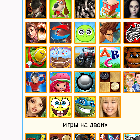
Ролики
Игры
Сабфей
Клаус
Серф
Игры
Игры
Игры
Игры
Игры
Слендермен
Собаки
Страшилки
Стройка
Сумерки
Игры Тайны
Тактические
Игры
Игры Тарзан
Игры Тат
Игры
Тамагочи
Игры
Игры Торты
Игры
Игры Учим
Игры Пят
Теннис
Тракторы
Английский
Ночей с
Фредди
Игры
Игры
Игры Шары
Игры
Игры Шк
Хоккей
Шарлотта
Шашки
Земляничка
Игры Эйви
Спанч Боб
Игры
Ханна
Игры на двоих
черепашки
Монтана
ниндзя
Игры