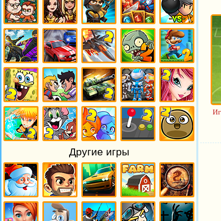
Игра на
Игры на
Игры
Игры на
Игры на
двоих для
двоих для
стрелялки на
двоих
двоих
мальчиков
девочек от
двоих от
бродилки от
бомберы от
от Мульт
Мульт
Мульт
Мульт
Мульт
семейки
семейки
семейки
семейки
семейки
Игры на
Игры гонки
Игры
Игры зомби
Игры Марио
двоих драки
на двоих от
леталки на
на двоих от
на двоих от
от Мульт
Мульт
двоих от
Мульт
Мульт
семейки
семейки
Мульт
семейки
семейки
семейки
Игры Спанч
Игры
Игры
Игры на
Игры Винкс
Иг
Боб на
футбол на
танчики на
троих от
на двоих от
двоих от
двоих от
двоих от
Мульт
Мульт
Мульт
Мульт
Мульт
семейки
семейки
семейки
семейки
семейки
Игры
Игры Том и
Игры Огонь
Игры
Игры Поу
Другие игры
Наруто на
Джерри на
и Вода на
Аркады на
на двоих от
двоих от
двоих от
двоих от
двоих от
Мульт
Мульт
Мульт
Мульт
Мульт
семейки
семейки
семейки
семейки
семейки
Игры
Игры
Игры
Игры Ферма
Игры Поиск
Новый год
Классные
Форсаж
предметов