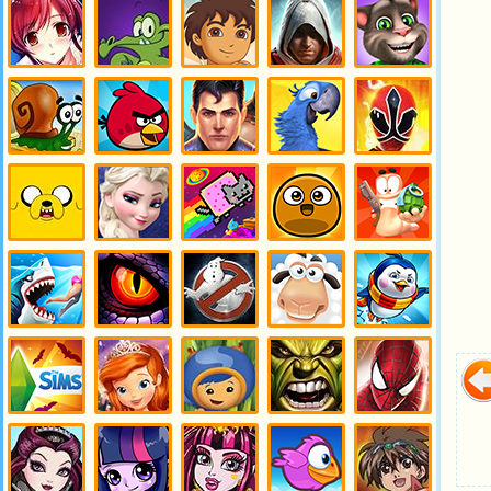
Икс и
с плюсом
Вампиры
Чародейки
Росомаха
Игры Аниме
Игры
Игры Диего
Игры
Игры
Крокодильчик
Ассасин
говорящий
свомпи
кот
Игры
Игры злые
Игры
Игры Рио
Игры
Улитка
птички
Супермен
Рейнджеры
Самураи
Игры Время
Игры
Игры Кошка
Игры Поу
Игры
приключений
Холодное
Нян
Червячки
сердце
Игры Акулы
Игры
Игры
Игры
Игры
Драконы
Призраки
Овечки
Пингвины
Игры Симс
Игры София
Игры
Игры Халк
Игры
Прекрасная
Умизуми
Человек
Паук