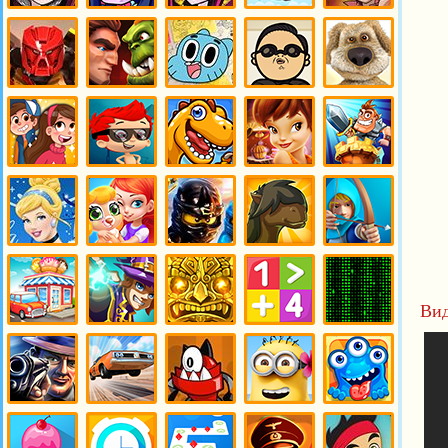
Игры Эвер
Игры
Игры
Игры
Игры
Афтер Хай
Девушки
Монстр Хай
Флэппи Берд
Бакуган
Эквестрии
13 желаний
Игры
Игры
Игры
Игры
Игры
Бионикл
Варкрафт
Гамбол
Гангам
Говорящие
Стайл
Игры
Игра Гуппи
Игры
Игры Динь-
Игры
Гравити
и Пузырики
Динозавры
Динь
Защита
Фолз
Игры
Игра
Игры Лего
Игры
Игры Лук
Золушка
Зоомагазин
Ниндзя
Лошади
Вид
Игры
Игры Магия
Игры Майя
Игры
Игры
Магазин
Математика
Матрица
Игры
Игры
Игры
Игры
Игры
Мафия
Машины
Миксели
Миньоны
Монстры