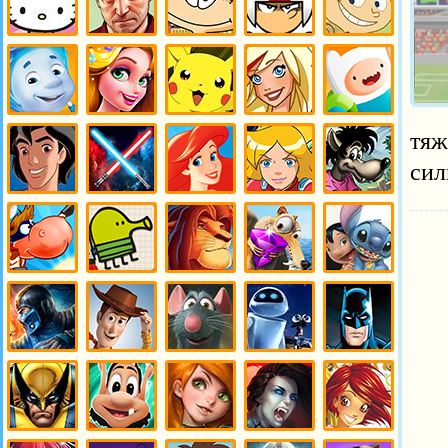
Игры Хелло
Игры ГТА
Игры
Игры Кик
Игры Кит
Китти
Масяня
Бутовский
виси Кэт
Игры
Игры
Игры
Игры
Игры
тя
Фиксики
Рапунцель
Покемоны
Друзья
Картун
ангелов
нетворк
сил
Игры
Игры
Игры
Игры Тотали
Игры Ну
Алладин
Звездные
Русалочка
Спайс
погоди
войны
Игры Супер
Игры Дудл
Игры
Игры
Игры Лило
корова
джамп
Король Лев
Ледниковый
и Стич
период
Игры
Игры
Игры
Игры Валли
Игры
Мортал
История
Рататуй
Бэтмен
Комбат
игрушек
Игры Люди
Игры Кузя
Игры Ким 5
Игры
Игры