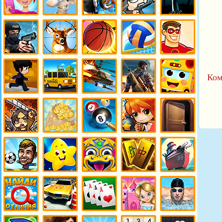
Игры Салон
Игры Как
Игры
Игры
Игры ужасы
Красоты для
достать
рыбалка
солдаты
девочек
соседа
Игры
Игры охота
Игры
Игры
Игры
полиция
баскетбол
волейбол
супергерои
Ком
Игры спорт
Игры такси
Игры
Игры
Игры
Вертолеты
Шутеры 3д
Автобусы
Игры Атака
Игры Бизнес
Игры
Игры
Игры Выход
Бильярд
Бомберы
из Комнаты
Игры
Игры для
Игры Зума
Игры
Игры
Головами
детей
Маджонг
Морской
Бой
Игры Найди
Игры
Игры
Игры
Игры