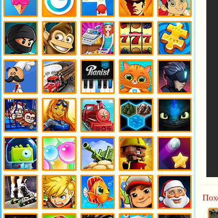
Игры
Игры на
Игры на
Игры
Игры Джейк
Мороженое
Время
Ловкость
Немцы
и Пираты
Нетландии
Игры
Игры
Игры
Игры
Игры Пазлы
Ниндзя
Обезьянки
Обслуживание
Симулятор
Игрового
Автомата
Игры Папа
Игры
Игры
Игры
Игры
Луи
Перевозка
Пианино
Питомцы
Платформеры
Игры Побег
Игры
Игры
Игры
Игры Как
Подводный
Поезда
Пошаговые
Приручить
Мир
Стратегии
Дракона
Игры
Игры
Игры
Игры
Игры
Пришельцы
Пузыри
Пушки
Разрушение
Рикошет
Пох
Игры
Ролевые
Игры Рыбки
Игры
Игры Санта