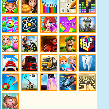
отличия
Парковка
Пасьянс и
Переделки
Плавание
Косынка
Игры
Игры
Игры
Игры
Игры Тетрис
Развивающие
Рестораны
Рисовалки
Судоку
Игры Три в
Игры
Игры
Игры 2048
Игры
Ряд
Физические
Шарики
Защита
Башни
Игры
Игры
Игры
Игры
Игры
Беременные
Велосипеды
Взрывалки
Войска
Головоломки
Игры Горки
Игры
Игры
Игры
Игры Зубы
Грузовики
Дальнобойщики
Детский Сад
Игры Йо-Йо
Игры
Игры
Игры
Игры
Катапульты
Кликеры
Космос
Лабиринты