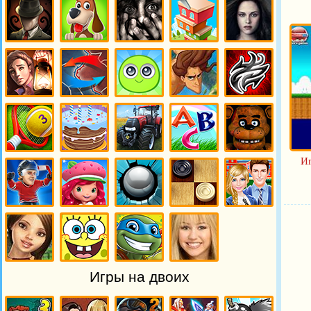
Ролики
Игры
Сабфей
Клаус
Серф
Игры
Игры
Игры
Игры
Игры
Слендермен
Собаки
Страшилки
Стройка
Сумерки
Игры Тайны
Тактические
Игры
Игры Тарзан
Игры Тату
Игры
Тамагочи
Игры
Игры Торты
Игры
Игры Учим
Игры Пять
И
Теннис
Тракторы
Английский
Ночей с
Фредди
Игры
Игры
Игры Шары
Игры
Игры Школа
Хоккей
Шарлотта
Шашки
Земляничка
Игры Эйви
Спанч Боб
Игры
Ханна
Игры на двоих
черепашки
Монтана
ниндзя
Игры