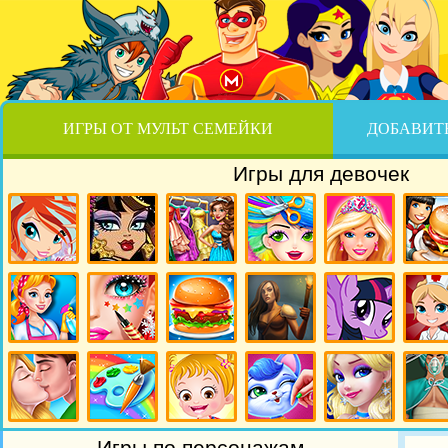
ИГРЫ ОТ МУЛЬТ СЕМЕЙКИ
ДОБАВИТЬ
Игры для девочек
Игры Винкс
Игры Школа
Игры
Игры
Игры барби
Игр
монстров
одевалки
парикмахерская
для девочек
Готовим
для девочек
для девочек
для дев
Игры
Игры
Игры
Игры
Игры пони
Игр
Уборка
Макияж для
кулинария
приключения
больн
девочек
для девочек
Игры
Игры
Игры
Игры уход
Игры
Игр
Игры по персонажам
поцелуи
раскраски
малышка
за
принцессы
Опера