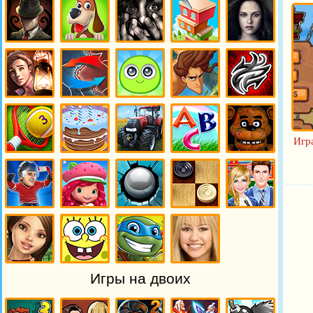
Ролики
Игры
Сабфей
Клаус
Серф
Игры
Игры
Игры
Игры
Игры
Слендермен
Собаки
Страшилки
Стройка
Сумерки
Игры Тайны
Тактические
Игры
Игры Тарзан
Игры Тату
Игры
Тамагочи
Игра
Игры
Игры Торты
Игры
Игры Учим
Игры Пять
Теннис
Тракторы
Английский
Ночей с
Фредди
Игры
Игры
Игры Шары
Игры
Игры Школа
Хоккей
Шарлотта
Шашки
Земляничка
Игры Эйви
Спанч Боб
Игры
Ханна
Игры на двоих
черепашки
Монтана
ниндзя
Игры