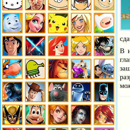
Игры Хелло
Игры ГТА
Игры
Игры Кик
Игры Кит
Китти
Масяня
Бутовский
виси Кэт
Игры
Игры
Игры
Игры
Игры
сда
Фиксики
Рапунцель
Покемоны
Друзья
Картун
ангелов
нетворк
В 
гла
Игры
Игры
Игры
Игры Тотали
Игры Ну
Алладин
Звездные
Русалочка
Спайс
погоди
за
войны
ра
Игры Супер
Игры Дудл
Игры
Игры
Игры Лило
мож
корова
джамп
Король Лев
Ледниковый
и Стич
период
Игры
Игры
Игры
Игры Валли
Игры
Мортал
История
Рататуй
Бэтмен
Комбат
игрушек
Игры Люди
Игры Кузя
Игры Ким 5
Игры
Игры