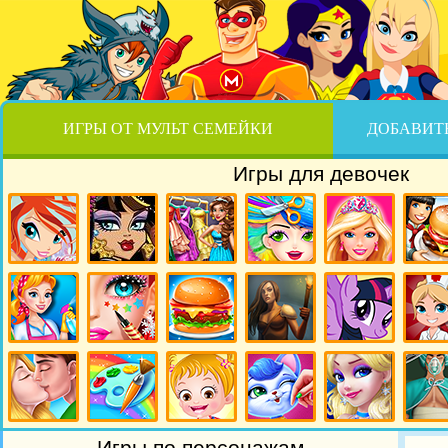
ИГРЫ ОТ МУЛЬТ СЕМЕЙКИ
ДОБАВИТЬ
Игры для девочек
Игры Винкс
Игры Школа
Игры
Игры
Игры барби
Игр
монстров
одевалки
парикмахерская
для девочек
Готовим
для девочек
для девочек
для дев
Игры
Игры
Игры
Игры
Игры пони
Игр
Уборка
Макияж для
кулинария
приключения
больн
девочек
для девочек
Игры
Игры
Игры
Игры уход
Игры
Игр
Игры по персонажам
поцелуи
раскраски
малышка
за
принцессы
Опера