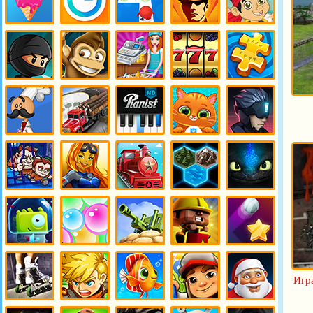
Игры
Игры на
Игры на
Игры
Игры Джейк
Мороженое
Время
Ловкость
Немцы
и Пираты
Нетландии
Игры
Игры
Игры
Игры
Игры Пазлы
Ниндзя
Обезьянки
Обслуживание
Симулятор
Игрового
Автомата
Игры Папа
Игры
Игры
Игры
Игры
Луи
Перевозка
Пианино
Питомцы
Платформеры
Игры Побег
Игры
Игры
Игры
Игры Как
Подводный
Поезда
Пошаговые
Приручить
Мир
Стратегии
Дракона
Игры
Игры
Игры
Игры
Игры
Пришельцы
Пузыри
Пушки
Разрушение
Рикошет
Игр
Игры
Ролевые
Игры Рыбки
Игры
Игры Санта