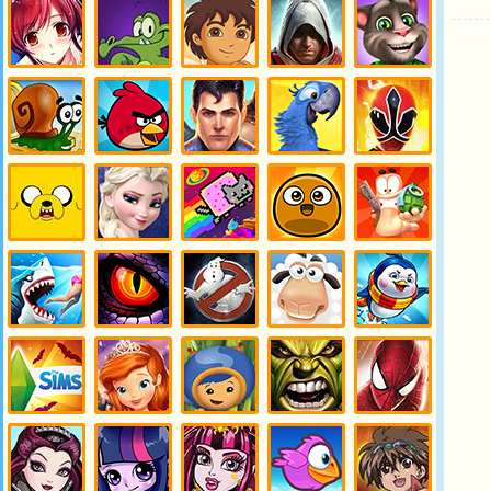
Икс и
с плюсом
Вампиры
Чародейки
Росомаха
Игры Аниме
Игры
Игры Диего
Игры
Игры
Крокодильчик
Ассасин
говорящий
свомпи
кот
Игры
Игры злые
Игры
Игры Рио
Игры
Улитка
птички
Супермен
Рейнджеры
Самураи
Игры Время
Игры
Игры Кошка
Игры Поу
Игры
приключений
Холодное
Нян
Червячки
сердце
Игры Акулы
Игры
Игры
Игры
Игры
Драконы
Призраки
Овечки
Пингвины
Игры Симс
Игры София
Игры
Игры Халк
Игры
Прекрасная
Умизуми
Человек
Паук