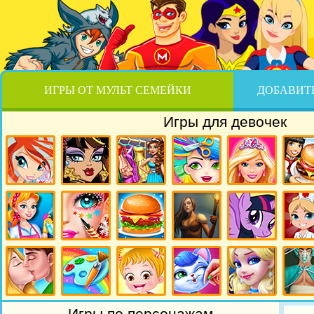
ИГРЫ ОТ МУЛЬТ СЕМЕЙКИ
ДОБАВИТЬ
Игры для девочек
Игры Винкс
Игры Школа
Игры
Игры
Игры барби
Игр
монстров
одевалки
парикмахерская
для девочек
Готовим
для девочек
для девочек
для дев
Игры
Игры
Игры
Игры
Игры пони
Игр
Уборка
Макияж для
кулинария
приключения
больн
девочек
для девочек
Игры
Игры
Игры
Игры уход
Игры
Игр
Игры по персонажам
поцелуи
раскраски
малышка
за
принцессы
Опера