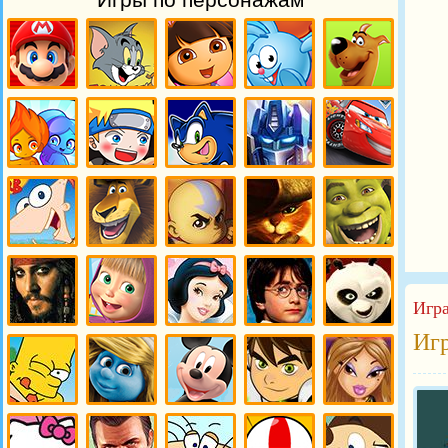
Хейзел
животными
Игры Марио
Игры Том и
Даша
Игры
Игры Скуби
Джерри
Следопыт
Смешарики
Ду
Игры
Игры Огонь
Игры
Игры Соник
Игры
Игры Тачки
и вода
Наруто
Трансформеры
и Оптимус
Прайм
Игры Финис
Игры
Игры
Игры Кот в
Игры Шрек
и Ферб
Мадагаскар
Аватар
сапогах
Игра
Игры
Игры Маша
Игры
Игры Гарри
Игры Кунг-
Иг
Пираты
и медведь
Дисней
Поттер
фу панда
карибского
моря
Игры
Игры
Игры
Бен 10 Игры
Игры Братц
Симпсоны
Смурфики
Микки Маус