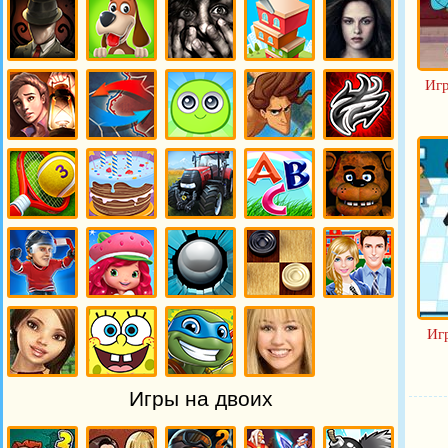
Ролики
Игры
Сабфей
Клаус
Серф
Игры
Игры
Игры
Игры
Игры
Слендермен
Собаки
Страшилки
Стройка
Сумерки
Игр
Игры Тайны
Тактические
Игры
Игры Тарзан
Игры Тату
Игры
Тамагочи
Игры
Игры Торты
Игры
Игры Учим
Игры Пять
Теннис
Тракторы
Английский
Ночей с
Фредди
Игры
Игры
Игры Шары
Игры
Игры Школа
Хоккей
Шарлотта
Шашки
Иг
Земляничка
Игры Эйви
Спанч Боб
Игры
Ханна
Игры на двоих
черепашки
Монтана
ниндзя
Игры