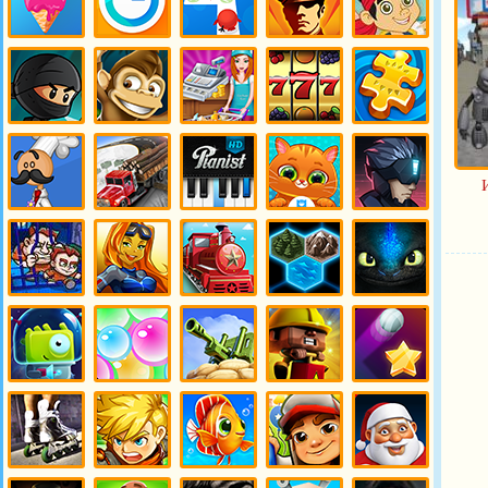
Игры
Игры на
Игры на
Игры
Игры Джейк
Мороженое
Время
Ловкость
Немцы
и Пираты
Нетландии
Игры
Игры
Игры
Игры
Игры Пазлы
Ниндзя
Обезьянки
Обслуживание
Симулятор
Игрового
Автомата
Игры Папа
Игры
Игры
Игры
Игры
Луи
Перевозка
Пианино
Питомцы
Платформеры
Игры Побег
Игры
Игры
Игры
Игры Как
Подводный
Поезда
Пошаговые
Приручить
Мир
Стратегии
Дракона
Игры
Игры
Игры
Игры
Игры
Пришельцы
Пузыри
Пушки
Разрушение
Рикошет
Игры
Ролевые
Игры Рыбки
Игры
Игры Санта