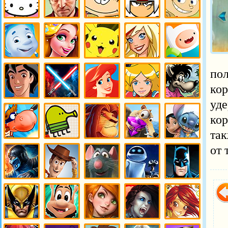
Игры Хелло
Игры ГТА
Игры
Игры Кик
Игры Кит
Китти
Масяня
Бутовский
виси Кэт
Игры
Игры
Игры
Игры
Игры
Фиксики
Рапунцель
Покемоны
Друзья
Картун
пол
ангелов
нетворк
ко
уд
Игры
Игры
Игры
Игры Тотали
Игры Ну
Алладин
Звездные
Русалочка
Спайс
погоди
кор
войны
так
Игры Супер
Игры Дудл
Игры
Игры
Игры Лило
от 
корова
джамп
Король Лев
Ледниковый
и Стич
период
Игры
Игры
Игры
Игры Валли
Игры
Мортал
История
Рататуй
Бэтмен
Комбат
игрушек
Игры Люди
Игры Кузя
Игры Ким 5
Игры
Игры