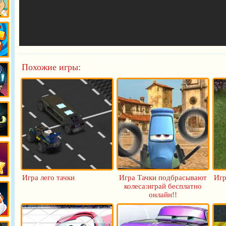
ейк
и
злы
Похожие игры:
меры
ь
Игра лего тачки
Игра Тачки подбрасывают
Игр
колеса:играй бесплатно
онлайн!!
та