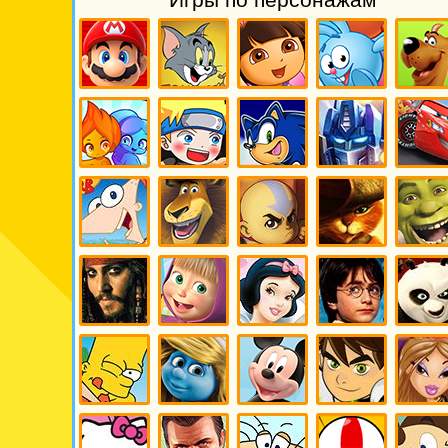
Хейзел
животными
Игры Марио
Игры Том и
Даша
Игры
Игры Ск
Джерри
Следопыт
Смешарики
Ду
Игры
Игры Огонь
Игры
Игры Соник
Игры
Игры Тач
и вода
Наруто
Трансформеры
и Оптимус
Прайм
Игры Финис
Игры
Игры
Игры Кот в
Игры Шр
и Ферб
Мадагаскар
Аватар
сапогах
Игры
Игры Маша
Игры
Игры Гарри
Игры Кун
Пираты
и медведь
Дисней
Поттер
фу панда
карибского
моря
Игры
Игры
Игры
Бен 10 Игры
Игры Бра
Симпсоны
Смурфики
Микки Маус