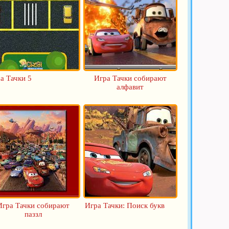
а Тачки 5
Игра Тачки собирают
алфавит
Игра Тачки собирают
Игра Тачки: Поиск букв
паззл