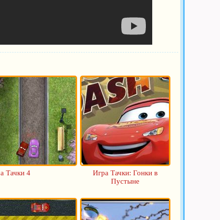
а Тачки 4
Игра Тачки: Гонки в
Пустыне