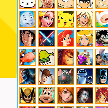
Игры Хелло
Игры ГТА
Игры
Игры Кик
Игры Кит
Китти
Масяня
Бутовский
виси Кэт
Игры
Игры
Игры
Игры
Игры
Фиксики
Рапунцель
Покемоны
Друзья
Картун
ангелов
нетворк
Игры
Игры
Игры
Игры Тотали
Игры Ну
Алладин
Звездные
Русалочка
Спайс
погоди
войны
Игры Супер
Игры Дудл
Игры
Игры
Игры Ли
корова
джамп
Король Лев
Ледниковый
и Стич
период
Игры
Игры
Игры
Игры Валли
Игры
Мортал
История
Рататуй
Бэтмен
Комбат
игрушек
Игры Люди
Игры Кузя
Игры Ким 5
Игры
Игры