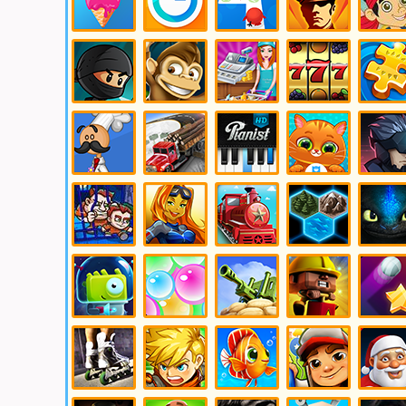
Игры
Игры на
Игры на
Игры
Игры Дж
Мороженое
Время
Ловкость
Немцы
и Пираты
Нетланди
Игры
Игры
Игры
Игры
Игры Па
Ниндзя
Обезьянки
Обслуживание
Симулятор
Игрового
Автомата
Игры Папа
Игры
Игры
Игры
Игры
Луи
Перевозка
Пианино
Питомцы
Платфор
Игры Побег
Игры
Игры
Игры
Игры Как
Подводный
Поезда
Пошаговые
Приручит
Мир
Стратегии
Дракона
Игры
Игры
Игры
Игры
Игры
Пришельцы
Пузыри
Пушки
Разрушение
Рикошет
Игры
Ролевые
Игры Рыбки
Игры
Игры Сан