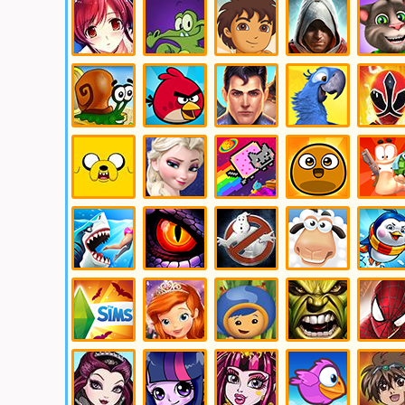
Икс и
с плюсом
Вампиры
Чародейк
Росомаха
Игры Аниме
Игры
Игры Диего
Игры
Игры
Крокодильчик
Ассасин
говорящи
свомпи
кот
Игры
Игры злые
Игры
Игры Рио
Игры
Улитка
птички
Супермен
Рейндже
Самураи
Игры Время
Игры
Игры Кошка
Игры Поу
Игры
приключений
Холодное
Нян
Червячки
сердце
Игры Акулы
Игры
Игры
Игры
Игры
Драконы
Призраки
Овечки
Пингвин
Игры Симс
Игры София
Игры
Игры Халк
Игры
Прекрасная
Умизуми
Человек
Паук