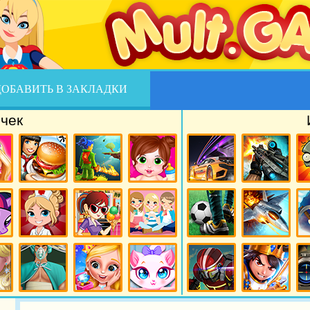
ДОБАВИТЬ В ЗАКЛАДКИ
чек
рби
Игры
Игры
Игры уход
Игры Гонки
Игры
Иг
чек
Готовим Еду
Бродилки
за
Стрелялки
для девочек
малышами
ни
Игры
Игры кухня
Игры тесты
Игры
Игры
больница
Сары
футбол
самолеты
м
Игры
Игры
Игры кошки
Игры
Игры
сы
Операция
Свадьба
Роботы
Рыцари