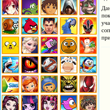
Икс и
с плюсом
Вампиры
Чародейки
Росомаха
Дан
по
Игры Аниме
Игры
Игры Диего
Игры
Игры
Крокодильчик
Ассасин
говорящий
уч
свомпи
кот
со
пр
Игры
Игры злые
Игры
Игры Рио
Игры
Улитка
птички
Супермен
Рейнджеры
Самураи
Игры Время
Игры
Игры Кошка
Игры Поу
Игры
приключений
Холодное
Нян
Червячки
сердце
Игры Акулы
Игры
Игры
Игры
Игры
Драконы
Призраки
Овечки
Пингвины
Игры Симс
Игры София
Игры
Игры Халк
Игры
Прекрасная
Умизуми
Человек
Паук