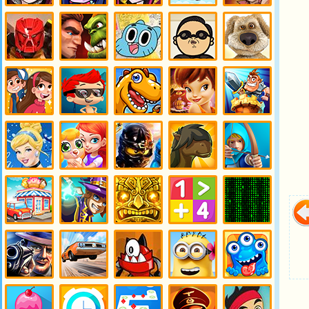
Игры Эвер
Игры
Игры
Игры
Игры
Афтер Хай
Девушки
Монстр Хай
Флэппи Берд
Бакуган
Эквестрии
13 желаний
Игры
Игры
Игры
Игры
Игры
Бионикл
Варкрафт
Гамбол
Гангам
Говорящие
Стайл
Игры
Игра Гуппи
Игры
Игры Динь-
Игры
Гравити
и Пузырики
Динозавры
Динь
Защита
Фолз
Игры
Игра
Игры Лего
Игры
Игры Лук
Золушка
Зоомагазин
Ниндзя
Лошади
Игры
Игры Магия
Игры Майя
Игры
Игры
Магазин
Математика
Матрица
Игры
Игры
Игры
Игры
Игры
Мафия
Машины
Миксели
Миньоны
Монстры