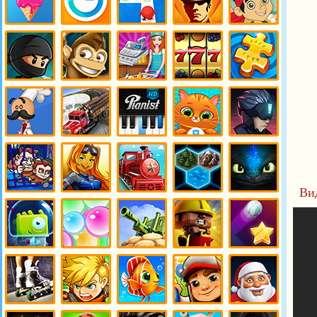
Игры
Игры на
Игры на
Игры
Игры Джейк
Мороженое
Время
Ловкость
Немцы
и Пираты
Нетландии
Игры
Игры
Игры
Игры
Игры Пазлы
Ниндзя
Обезьянки
Обслуживание
Симулятор
Игрового
Автомата
Игры Папа
Игры
Игры
Игры
Игры
Луи
Перевозка
Пианино
Питомцы
Платформеры
Ви
Игры Побег
Игры
Игры
Игры
Игры Как
Подводный
Поезда
Пошаговые
Приручить
Мир
Стратегии
Дракона
Игры
Игры
Игры
Игры
Игры
Пришельцы
Пузыри
Пушки
Разрушение
Рикошет
Игры
Ролевые
Игры Рыбки
Игры
Игры Санта