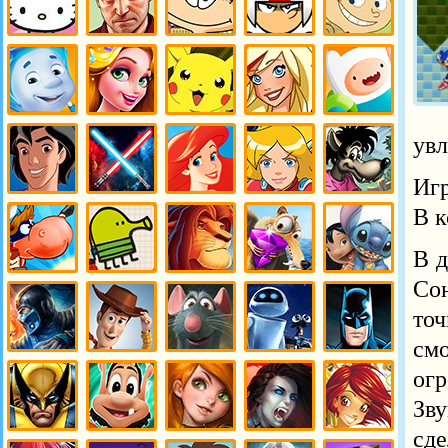
Игры Хелло
Игры ГТА
Игры
Игры Кик
Игры Кит
Китти
Масяня
Бутовский
виси Кэт
Игры
Игры
Игры
Игры
Игры
Фиксики
Рапунцель
Покемоны
Друзья
Картун
увл
ангелов
нетворк
Игр
Игры
Игры
Игры
Игры Тотали
Игры Ну
В к
Алладин
Звездные
Русалочка
Спайс
погоди
войны
В д
Игры Супер
Игры Дудл
Игры
Игры
Игры Лило
Со
корова
джамп
Король Лев
Ледниковый
и Стич
период
точ
см
Игры
Игры
Игры
Игры Валли
Игры
огр
Мортал
История
Рататуй
Бэтмен
Комбат
игрушек
Зву
сде
Игры Люди
Игры Кузя
Игры Ким 5
Игры
Игры