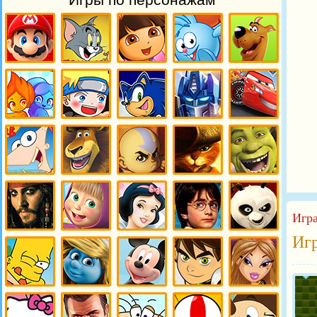
Хейзел
животными
Игры Марио
Игры Том и
Даша
Игры
Игры Скуби
Джерри
Следопыт
Смешарики
Ду
Игры
Игры Огонь
Игры
Игры Соник
Игры
Игры Тачки
и вода
Наруто
Трансформеры
и Оптимус
Прайм
Игры Финис
Игры
Игры
Игры Кот в
Игры Шрек
и Ферб
Мадагаскар
Аватар
сапогах
Игр
Игры
Игры Маша
Игры
Игры Гарри
Игры Кунг-
Иг
Пираты
и медведь
Дисней
Поттер
фу панда
карибского
моря
Игры
Игры
Игры
Бен 10 Игры
Игры Братц
Симпсоны
Смурфики
Микки Маус