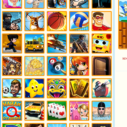
Игры Салон
Игры Как
Игры
Игры
Игры ужасы
Красоты для
достать
рыбалка
солдаты
девочек
соседа
Игры
Игры охота
Игры
Игры
Игры
полиция
баскетбол
волейбол
супергерои
Игры спорт
Игры такси
Игры
Игры
Игры
ко
Вертолеты
Шутеры 3д
Автобусы
Игры Атака
Игры Бизнес
Игры
Игры
Игры Выход
Бильярд
Бомберы
из Комнаты
Игры
Игры для
Игры Зума
Игры
Игры
Головами
детей
Маджонг
Морской
Бой
Игры Найди
Игры
Игры
Игры
Игры