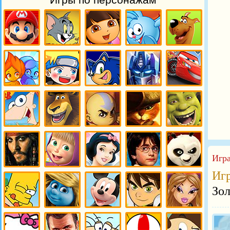
Хейзел
животными
Игры Марио
Игры Том и
Даша
Игры
Игры Скуби
Джерри
Следопыт
Смешарики
Ду
Игры
Игры Огонь
Игры
Игры Соник
Игры
Игры Тачки
и вода
Наруто
Трансформеры
и Оптимус
Прайм
Игры Финис
Игры
Игры
Игры Кот в
Игры Шрек
и Ферб
Мадагаскар
Аватар
сапогах
Игра
Игры
Игры Маша
Игры
Игры Гарри
Игры Кунг-
Иг
Пираты
и медведь
Дисней
Поттер
фу панда
карибского
Зо
моря
Игры
Игры
Игры
Бен 10 Игры
Игры Братц
Симпсоны
Смурфики
Микки Маус