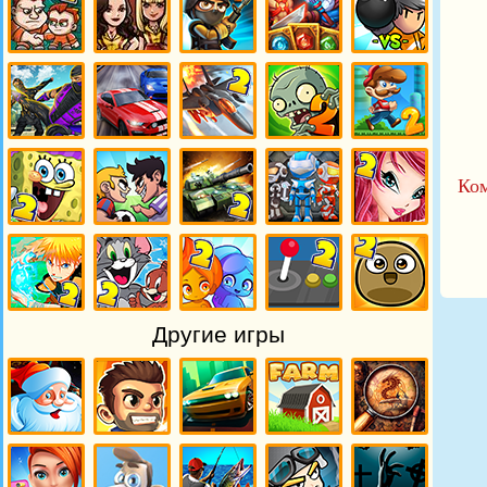
Игра на
Игры на
Игры
Игры на
Игры на
двоих для
двоих для
стрелялки на
двоих
двоих
мальчиков
девочек от
двоих от
бродилки от
бомберы от
от Мульт
Мульт
Мульт
Мульт
Мульт
семейки
семейки
семейки
семейки
семейки
Игры на
Игры гонки
Игры
Игры зомби
Игры Марио
двоих драки
на двоих от
леталки на
на двоих от
на двоих от
от Мульт
Мульт
двоих от
Мульт
Мульт
Ко
семейки
семейки
Мульт
семейки
семейки
семейки
Игры Спанч
Игры
Игры
Игры на
Игры Винкс
Боб на
футбол на
танчики на
троих от
на двоих от
двоих от
двоих от
двоих от
Мульт
Мульт
Мульт
Мульт
Мульт
семейки
семейки
семейки
семейки
семейки
Игры
Игры Том и
Игры Огонь
Игры
Игры Поу
Другие игры
Наруто на
Джерри на
и Вода на
Аркады на
на двоих от
двоих от
двоих от
двоих от
двоих от
Мульт
Мульт
Мульт
Мульт
Мульт
семейки
семейки
семейки
семейки
семейки
Игры
Игры
Игры
Игры Ферма
Игры Поиск
Новый год
Классные
Форсаж
предметов