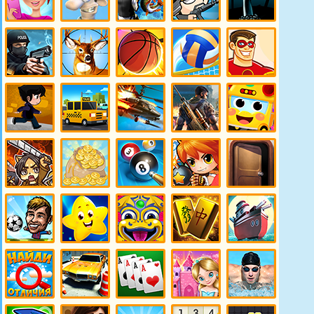
Игры Салон
Игры Как
Игры
Игры
Игры ужасы
Красоты для
достать
рыбалка
солдаты
девочек
соседа
Игры
Игры охота
Игры
Игры
Игры
полиция
баскетбол
волейбол
супергерои
Игры спорт
Игры такси
Игры
Игры
Игры
Вертолеты
Шутеры 3д
Автобусы
Игры Атака
Игры Бизнес
Игры
Игры
Игры Выход
Бильярд
Бомберы
из Комнаты
Игры
Игры для
Игры Зума
Игры
Игры
Головами
детей
Маджонг
Морской
Бой
Игры Найди
Игры
Игры
Игры
Игры