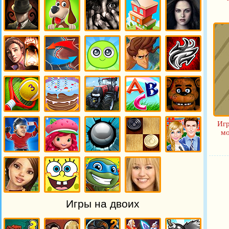
Ролики
Игры
Сабфей
Клаус
Серф
Игры
Игры
Игры
Игры
Игры
Слендермен
Собаки
Страшилки
Стройка
Сумерки
Игры Тайны
Тактические
Игры
Игры Тарзан
Игры Тату
Игры
Тамагочи
Игры
Игры Торты
Игры
Игры Учим
Игры Пять
Игр
Теннис
Тракторы
Английский
Ночей с
Фредди
мо
Игры
Игры
Игры Шары
Игры
Игры Школа
Хоккей
Шарлотта
Шашки
Земляничка
Игры Эйви
Спанч Боб
Игры
Ханна
Игры на двоих
черепашки
Монтана
ниндзя
Игры