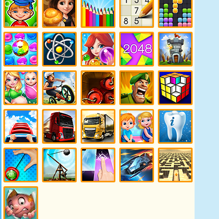
отличия
Парковка
Пасьянс и
Переделки
Плавание
Косынка
Игры
Игры
Игры
Игры
Игры Тетрис
Развивающие
Рестораны
Рисовалки
Судоку
Игры Три в
Игры
Игры
Игры 2048
Игры
Ряд
Физические
Шарики
Защита
Башни
Игры
Игры
Игры
Игры
Игры
Беременные
Велосипеды
Взрывалки
Войска
Головоломки
Игры Горки
Игры
Игры
Игры
Игры Зубы
Грузовики
Дальнобойщики
Детский Сад
Игры Йо-Йо
Игры
Игры
Игры
Игры
Катапульты
Кликеры
Космос
Лабиринты