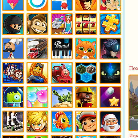
Игры
Игры на
Игры на
Игры
Игры Джейк
Мороженое
Время
Ловкость
Немцы
и Пираты
Нетландии
Игры
Игры
Игры
Игры
Игры Пазлы
Ниндзя
Обезьянки
Обслуживание
Симулятор
Игрового
Автомата
Игры Папа
Игры
Игры
Игры
Игры
Луи
Перевозка
Пианино
Питомцы
Платформеры
Пох
Игры Побег
Игры
Игры
Игры
Игры Как
Подводный
Поезда
Пошаговые
Приручить
Мир
Стратегии
Дракона
Игры
Игры
Игры
Игры
Игры
Пришельцы
Пузыри
Пушки
Разрушение
Рикошет
Игры
Ролевые
Игры Рыбки
Игры
Игры Санта
Игр