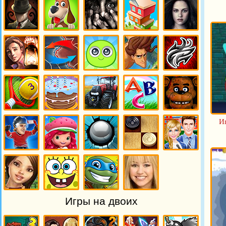
Ролики
Игры
Сабфей
Клаус
Серф
Игры
Игры
Игры
Игры
Игры
Слендермен
Собаки
Страшилки
Стройка
Сумерки
Игры Тайны
Тактические
Игры
Игры Тарзан
Игры Тату
Игры
Тамагочи
Игры
Игры Торты
Игры
Игры Учим
Игры Пять
И
Теннис
Тракторы
Английский
Ночей с
Фредди
Игры
Игры
Игры Шары
Игры
Игры Школа
Хоккей
Шарлотта
Шашки
Земляничка
Игры Эйви
Спанч Боб
Игры
Ханна
Игры на двоих
черепашки
Монтана
ниндзя
Игры