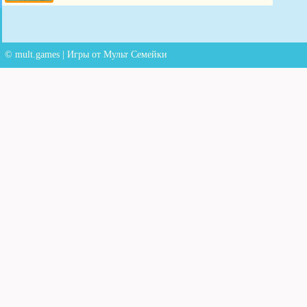
Игры
Ловушки
© mult.games | Игры от Мульт Семейки