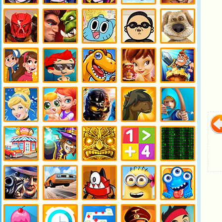
Игры Эвер
Игры
Игры
Игры
Игры
Афтер Хай
Девушки
Монстр Хай
Флэппи Берд
Бакуган
Эквестрии
13 желаний
Игры
Игры
Игры
Игры
Игры
Бионикл
Варкрафт
Гамбол
Гангам
Говорящие
Стайл
Игры
Игра Гуппи
Игры
Игры Динь-
Игры
Гравити
и Пузырики
Динозавры
Динь
Защита
Фолз
Игры
Игра
Игры Лего
Игры
Игры Лук
Золушка
Зоомагазин
Ниндзя
Лошади
Игры
Игры Магия
Игры Майя
Игры
Игры
Магазин
Математика
Матрица
Игры
Игры
Игры
Игры
Игры
Мафия
Машины
Миксели
Миньоны
Монстры