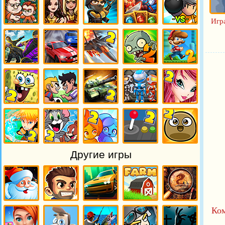
Игр
Игра на
Игры на
Игры
Игры на
Игры на
двоих для
двоих для
стрелялки на
двоих
двоих
мальчиков
девочек от
двоих от
бродилки от
бомберы от
от Мульт
Мульт
Мульт
Мульт
Мульт
семейки
семейки
семейки
семейки
семейки
Игры на
Игры гонки
Игры
Игры зомби
Игры Марио
двоих драки
на двоих от
леталки на
на двоих от
на двоих от
от Мульт
Мульт
двоих от
Мульт
Мульт
семейки
семейки
Мульт
семейки
семейки
семейки
Игры Спанч
Игры
Игры
Игры на
Игры Винкс
Боб на
футбол на
танчики на
троих от
на двоих от
двоих от
двоих от
двоих от
Мульт
Мульт
Мульт
Мульт
Мульт
семейки
семейки
семейки
семейки
семейки
Игры
Игры Том и
Игры Огонь
Игры
Игры Поу
Другие игры
Наруто на
Джерри на
и Вода на
Аркады на
на двоих от
двоих от
двоих от
двоих от
двоих от
Мульт
Мульт
Мульт
Мульт
Мульт
семейки
семейки
семейки
семейки
семейки
Игры
Игры
Игры
Игры Ферма
Игры Поиск
Ко
Новый год
Классные
Форсаж
предметов