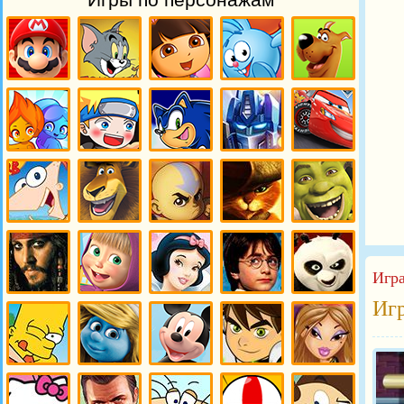
Хейзел
животными
Игры Марио
Игры Том и
Даша
Игры
Игры Скуби
Джерри
Следопыт
Смешарики
Ду
Игры
Игры Огонь
Игры
Игры Соник
Игры
Игры Тачки
и вода
Наруто
Трансформеры
и Оптимус
Прайм
Игры Финис
Игры
Игры
Игры Кот в
Игры Шрек
и Ферб
Мадагаскар
Аватар
сапогах
Игра
Игры
Игры Маша
Игры
Игры Гарри
Игры Кунг-
Иг
Пираты
и медведь
Дисней
Поттер
фу панда
карибского
моря
Игры
Игры
Игры
Бен 10 Игры
Игры Братц
Симпсоны
Смурфики
Микки Маус