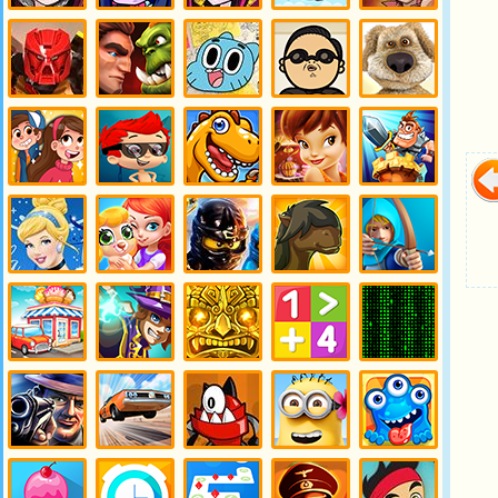
Игры Эвер
Игры
Игры
Игры
Игры
Афтер Хай
Девушки
Монстр Хай
Флэппи Берд
Бакуган
Эквестрии
13 желаний
Игры
Игры
Игры
Игры
Игры
Бионикл
Варкрафт
Гамбол
Гангам
Говорящие
Стайл
Игры
Игра Гуппи
Игры
Игры Динь-
Игры
Гравити
и Пузырики
Динозавры
Динь
Защита
Фолз
Игры
Игра
Игры Лего
Игры
Игры Лук
Золушка
Зоомагазин
Ниндзя
Лошади
Игры
Игры Магия
Игры Майя
Игры
Игры
Магазин
Математика
Матрица
Игры
Игры
Игры
Игры
Игры
Мафия
Машины
Миксели
Миньоны
Монстры