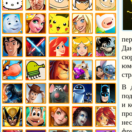
Игры Хелло
Игры ГТА
Игры
Игры Кик
Игры Кит
Китти
Масяня
Бутовский
виси Кэт
Игры
Игры
Игры
Игры
Игры
пе
Фиксики
Рапунцель
Покемоны
Друзья
Картун
ангелов
нетворк
Да
сю
Игры
Игры
Игры
Игры Тотали
Игры Ну
Алладин
Звездные
Русалочка
Спайс
погоди
юм
войны
стр
Игры Супер
Игры Дудл
Игры
Игры
Игры Лило
В 
корова
джамп
Король Лев
Ледниковый
и Стич
период
под
и к
Игры
Игры
Игры
Игры Валли
Игры
Мортал
История
Рататуй
Бэтмен
пр
Комбат
игрушек
не
Игры Люди
Игры Кузя
Игры Ким 5
Игры
Игры
фр