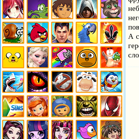
Икс и
с плюсом
Вампиры
Чародейки
Росомаха
не
нег
Игры Аниме
Игры
Игры Диего
Игры
Игры
по
Крокодильчик
Ассасин
говорящий
свомпи
кот
А с
ге
Игры
Игры злые
Игры
Игры Рио
Игры
Улитка
птички
Супермен
Рейнджеры
сло
Самураи
Игры Время
Игры
Игры Кошка
Игры Поу
Игры
приключений
Холодное
Нян
Червячки
сердце
Игры Акулы
Игры
Игры
Игры
Игры
Драконы
Призраки
Овечки
Пингвины
Игры Симс
Игры София
Игры
Игры Халк
Игры
Прекрасная
Умизуми
Человек
Паук